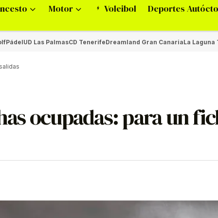
ncesto
Motor
Voleibol
Deportes Autóct
lf
Pádel
UD Las Palmas
CD Tenerife
Dreamland Gran Canaria
La Laguna 
salidas
chas ocupadas: para un fic