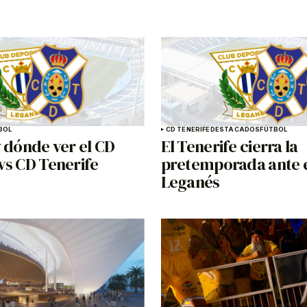
BOL
CD TENERIFE
DESTACADOS
FÚTBOL
 dónde ver el CD
El Tenerife cierra la
vs CD Tenerife
pretemporada ante 
Leganés