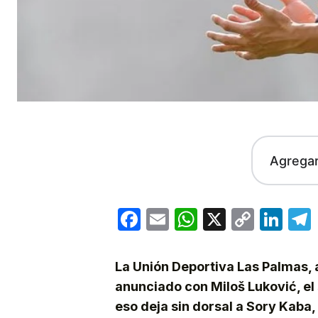
Agrega
Facebook
Email
WhatsApp
X
Copy
Lin
Link
La Unión Deportiva Las Palmas, a
anunciado con Miloš Luković, el 
eso deja sin dorsal a Sory Kaba