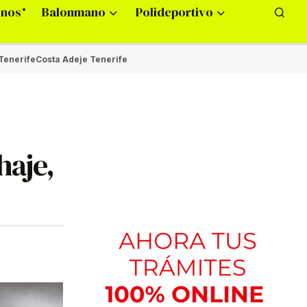
onos
Balonmano
Polideportivo
Tenerife
Costa Adeje Tenerife
haje,