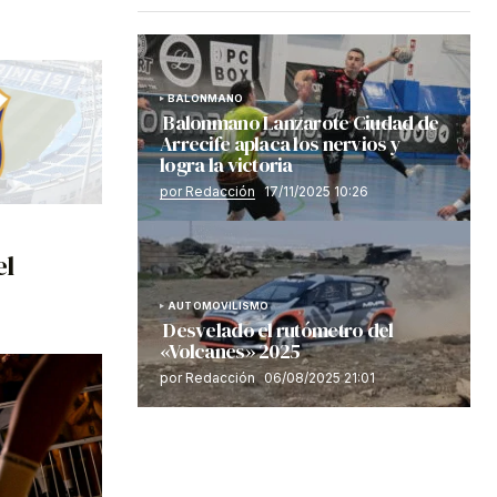
BALONMANO
Balonmano Lanzarote Ciudad de
Arrecife aplaca los nervios y
logra la victoria
por Redacción
17/11/2025 10:26
el
AUTOMOVILISMO
Desvelado el rutómetro del
«Volcanes» 2025
por Redacción
06/08/2025 21:01