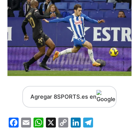
Agregar 8SPORTS.es en
Facebook
Email
WhatsApp
X
Copy
LinkedIn
Telegram
Link