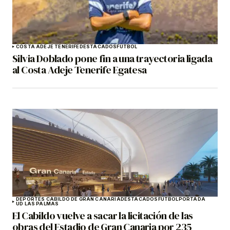
COSTA ADEJE TENERIFE
DESTACADOS
FÚTBOL
Silvia Doblado pone fin a una trayectoria ligada
al Costa Adeje Tenerife Egatesa
DEPORTES CABILDO DE GRAN CANARIA
DESTACADOS
FÚTBOL
PORTADA
UD LAS PALMAS
El Cabildo vuelve a sacar la licitación de las
obras del Estadio de Gran Canaria por 235