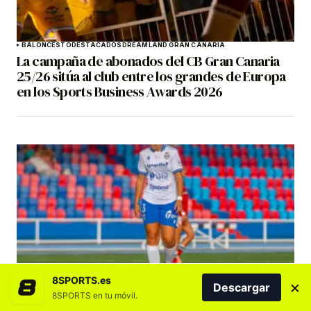
BALONCESTO
DESTACADOS
DREAMLAND GRAN CANARIA
La campaña de abonados del CB Gran Canaria
25/26 sitúa al club entre los grandes de Europa
en los Sports Business Awards 2026
COSTA ADEJE TENERIFE
DESTACADOS
FÚTBOL
El Costa Adeje Tenerife Egatesa cierra su stage
8SPORTS.es
×
Descargar
en Tafalla con un nuevo test ante el Deportivo
8SPORTS en tu móvil.