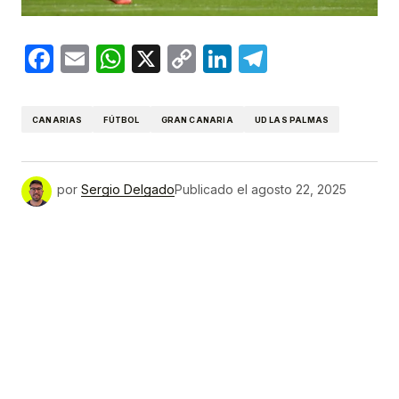
Facebook
Email
WhatsApp
X
Copy
LinkedIn
Telegram
Link
CANARIAS
FÚTBOL
GRAN CANARIA
UD LAS PALMAS
por
Sergio Delgado
Publicado el
agosto 22, 2025