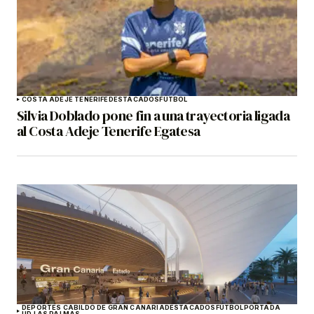
COSTA ADEJE TENERIFE
DESTACADOS
FÚTBOL
Silvia Doblado pone fin a una trayectoria ligada
al Costa Adeje Tenerife Egatesa
DEPORTES CABILDO DE GRAN CANARIA
DESTACADOS
FÚTBOL
PORTADA
UD LAS PALMAS