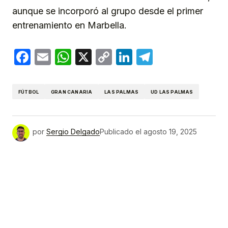
aunque se incorporó al grupo desde el primer
entrenamiento en Marbella.
Facebook
Email
WhatsApp
X
Copy
LinkedIn
Telegram
Link
FÚTBOL
GRAN CANARIA
LAS PALMAS
UD LAS PALMAS
por
Sergio Delgado
Publicado el
agosto 19, 2025