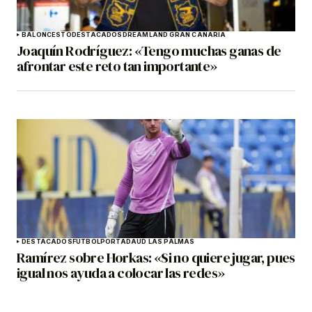
BALONCESTO
DESTACADOS
DREAMLAND GRAN CANARIA
Joaquín Rodríguez: «Tengo muchas ganas de
afrontar este reto tan importante»
DESTACADOS
FÚTBOL
PORTADA
UD LAS PALMAS
Ramírez sobre Horkas: «Si no quiere jugar, pues
igual nos ayuda a colocar las redes»