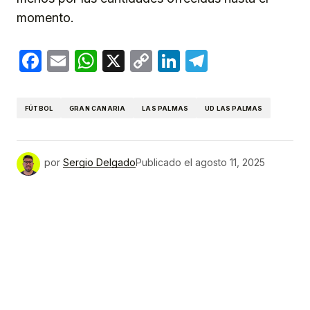
momento.
Facebook
Email
WhatsApp
X
Copy
LinkedIn
Telegram
Link
FÚTBOL
GRAN CANARIA
LAS PALMAS
UD LAS PALMAS
por
Sergio Delgado
Publicado el
agosto 11, 2025