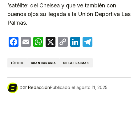
‘satélite’ del Chelsea y que ve también con
buenos ojos su llegada a la Unión Deportiva Las
Palmas.
Facebook
Email
WhatsApp
X
Copy
LinkedIn
Telegram
Link
FÚTBOL
GRAN CANARIA
UD LAS PALMAS
por
Redacción
Publicado el
agosto 11, 2025