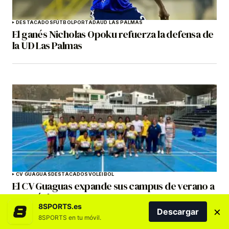
DESTACADOS
FÚTBOL
PORTADA
UD LAS PALMAS
El ganés Nicholas Opoku refuerza la defensa de
la UD Las Palmas
CV GUAGUAS
DESTACADOS
VOLEIBOL
El CV Guaguas expande sus campus de verano a
tres núcleos
8SPORTS.es
×
Descargar
8SPORTS en tu móvil.