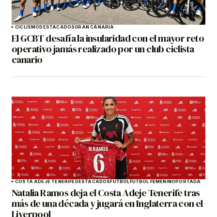
CICLISMO
DESTACADOS
GRAN CANARIA
El GCBT desafía la insularidad con el mayor reto
operativo jamás realizado por un club ciclista
canario
COSTA ADEJE TENERIFE
DESTACADOS
FÚTBOL
FÚTBOL FEMENINO
PORTADA
Natalia Ramos deja el Costa Adeje Tenerife tras
más de una década y jugará en Inglaterra con el
Liverpool