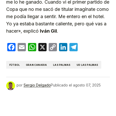
me lo he ganado. Cuando vi el primer partido de
Copa que no me sacó de titular imagínate como
me podía llegar a sentir. Me entero en el hotel.
Yo ya estaba bastante caliente, pero qué vas a
hacer», explicó
Iván Gil
.
Facebook
Email
WhatsApp
X
Copy
LinkedIn
Telegram
Link
FÚTBOL
GRAN CANARIA
LAS PALMAS
UD LAS PALMAS
por
Sergio Delgado
Publicado el
agosto 07, 2025