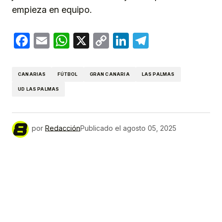
empieza en equipo.
Facebook
Email
WhatsApp
X
Copy
LinkedIn
Telegram
Link
CANARIAS
FÚTBOL
GRAN CANARIA
LAS PALMAS
UD LAS PALMAS
por
Redacción
Publicado el
agosto 05, 2025