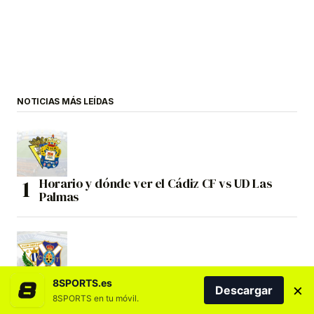
NOTICIAS MÁS LEÍDAS
Horario y dónde ver el Cádiz CF vs UD Las
Palmas
8SPORTS.es
Horario y dónde ver el CD Leganés vs CD
×
Descargar
Tenerife
8SPORTS en tu móvil.