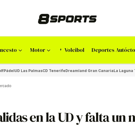
ncesto
Motor
Voleibol
Deportes Autóct
lf
Pádel
UD Las Palmas
CD Tenerife
Dreamland Gran Canaria
La Laguna 
mercado
alidas en la UD y falta un