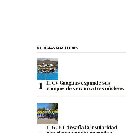
NOTICIAS MÁS LEÍDAS
El CV Guaguas expande sus
campus de verano a tres núcleos
El GCBT desafía la insularidad
con el mayor reto operativo