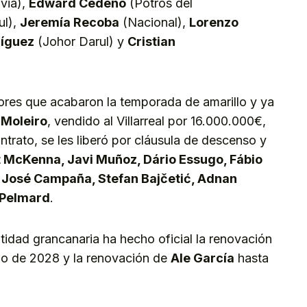
via),
Edward Cedeño
(Potros del
ul),
Jeremía Recoba
(Nacional),
Lorenzo
ríguez
(Johor Darul) y
Cristian
dores que acabaron la temporada de amarillo y ya
 Moleiro
, vendido al Villarreal por 16.000.000€,
trato, se les liberó por cláusula de descenso y
t McKenna, Javi Muñoz, Dário Essugo, Fábio
, José Campaña, Stefan Bajčetić, Adnan
Pelmard
.
tidad grancanaria ha hecho oficial la renovación
nio de 2028 y la renovación de
Ale García
hasta