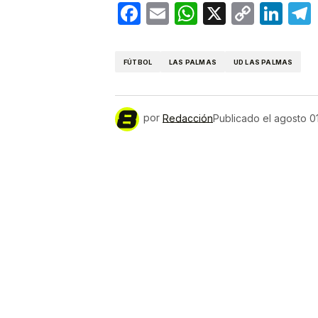
Facebook
Email
WhatsApp
X
Copy
Lin
Link
FÚTBOL
LAS PALMAS
UD LAS PALMAS
por
Redacción
Publicado el
agosto 0