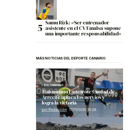
Samu Rizk: «Ser entrenador
asistente en el CV Emalsa supone
una importante responsabilidad»
MÁS NOTICIAS DEL DEPORTE CANARIO
BALONMANO
Balonmano Lanzarote Ciudad de
Arrecife aplaca los nervios y
logra la victoria
por Redacción
17/11/2025 10:26