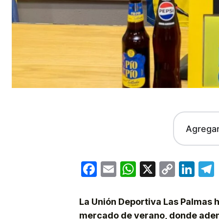
Agrega
Facebook
Email
WhatsApp
X
Copy
Lin
Link
La Unión Deportiva Las Palmas h
mercado de verano, donde adem