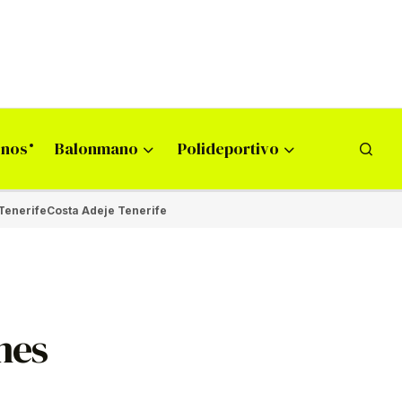
onos
Balonmano
Polideportivo
Tenerife
Costa Adeje Tenerife
 mes