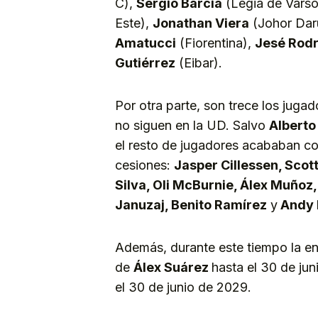
C),
Sergio Barcia
(Legia de Varso
Este),
Jonathan Viera
(Johor Dar
Amatucci
(Fiorentina),
Jesé Rod
Gutiérrez
(Eibar).
Por otra parte, son trece los juga
no siguen en la UD. Salvo
Alberto
el resto de jugadores acababan con
cesiones:
Jasper Cillessen, Scot
Silva, Oli McBurnie, Álex Muñoz
Januzaj, Benito Ramírez
y
Andy 
Además, durante este tiempo la en
de
Álex Suárez
hasta el 30 de ju
el 30 de junio de 2029.