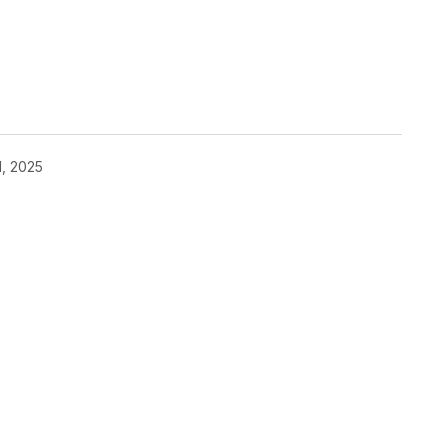
kedIn
Telegram
1, 2025