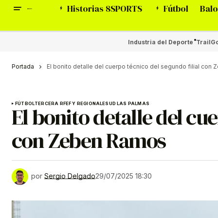
Historias 8SPORTS
Fútbol
Balo
Industria del Deporte
Trail
Go
Portada
El bonito detalle del cuerpo técnico del segundo filial co
FÚTBOL
TERCERA RFEF Y REGIONALES
UD LAS PALMAS
El bonito detalle del cu
con Zeben Ramos
por
Sergio Delgado
29/07/2025 18:30