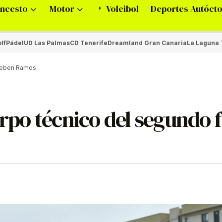
ncesto
Motor
Voleibol
Deportes Autóct
lf
Pádel
UD Las Palmas
CD Tenerife
Dreamland Gran Canaria
La Laguna 
n Zeben Ramos
erpo técnico del segundo fi