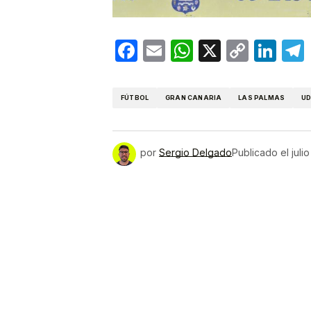
Facebook
Email
WhatsApp
X
Copy
Lin
Link
FÚTBOL
GRAN CANARIA
LAS PALMAS
UD
por
Sergio Delgado
Publicado el
juli