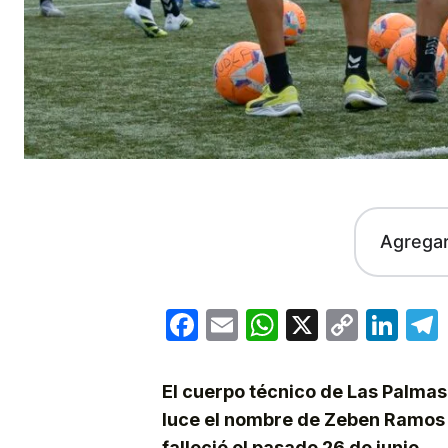
Agrega
Facebook
Email
WhatsApp
X
Copy
Lin
Link
El cuerpo técnico de Las Palmas
luce el nombre de Zeben Ramos e
falleció el pasado 26 de junio.