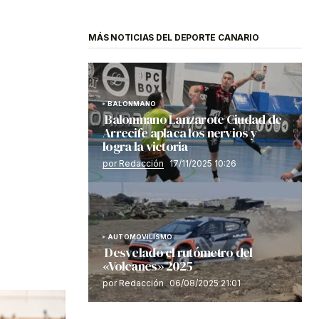
MÁS NOTICIAS DEL DEPORTE CANARIO
BALONMANO
Balonmano Lanzarote Ciudad de
Arrecife aplaca los nervios y
logra la victoria
por Redacción
17/11/2025 10:26
AUTOMOVILISMO
Desvelado el rutómetro del
«Volcanes» 2025
por Redacción
06/08/2025 21:01