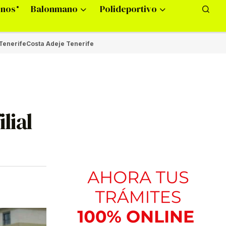
onos
Balonmano
Polideportivo
Tenerife
Costa Adeje Tenerife
lial