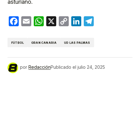
asturiano.
Facebook
Email
WhatsApp
X
Copy
LinkedIn
Telegram
Link
FÚTBOL
GRAN CANARIA
UD LAS PALMAS
por
Redacción
Publicado el
julio 24, 2025