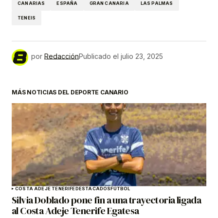
CANARIAS
ESPAÑA
GRAN CANARIA
LAS PALMAS
TENEIS
por
Redacción
Publicado el
julio 23, 2025
MÁS NOTICIAS DEL DEPORTE CANARIO
COSTA ADEJE TENERIFE
DESTACADOS
FÚTBOL
Silvia Doblado pone fin a una trayectoria ligada
al Costa Adeje Tenerife Egatesa