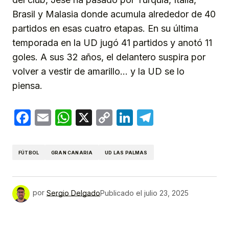
Brasil y Malasia donde acumula alrededor de 40
partidos en esas cuatro etapas. En su última
temporada en la UD jugó 41 partidos y anotó 11
goles. A sus 32 años, el delantero suspira por
volver a vestir de amarillo… y la UD se lo
piensa.
Facebook
Email
WhatsApp
X
Copy
LinkedIn
Telegram
Link
FÚTBOL
GRAN CANARIA
UD LAS PALMAS
por
Sergio Delgado
Publicado el
julio 23, 2025