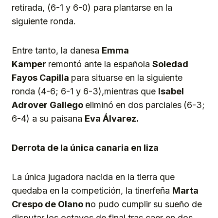
retirada, (6-1 y 6-0) para plantarse en la
siguiente ronda.
Entre tanto, la danesa
Emma
Kamper
remontó ante la española
Soledad
Fayos Capilla
para situarse en la siguiente
ronda (4-6; 6-1 y 6-3),mientras que
Isabel
Adrover Gallego
eliminó en dos parciales
(6-3;
6-4) a su paisana
Eva Álvarez.
Derrota de la única canaria en liza
La única jugadora nacida en la tierra que
quedaba en la competición, la tinerfeña
Marta
Crespo
de Olano
n
o pudo cumplir su sueño de
disputar los octavos de final tras caer en dos