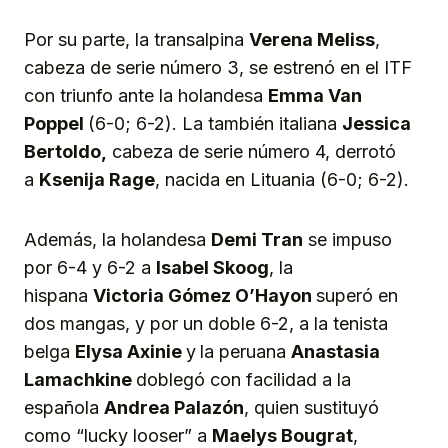
Por su parte, la transalpina
Verena Meliss
,
cabeza de serie número 3, se estrenó en el ITF
con triunfo ante la holandesa
Emma Van
Poppel
(6-0; 6-2). La también italiana
Jessica
Bertoldo,
cabeza de serie número 4, derrotó
a
Ksenija Rage
, nacida en Lituania (6-0; 6-2).
Además, la holandesa
Demi Tran
se impuso
por 6-4 y 6-2 a
Isabel Skoog
, la
hispana
Victoria Gómez O’
H
ayon
superó en
dos mangas, y por un doble 6-2, a la tenista
belga
Elysa Axinie
y
la peruana
Anastasia
Lamachkine
doblegó con facilidad a la
española
Andrea Palaz
ó
n
, quien sustituyó
como “lucky looser” a
Maelys Bougrat
,