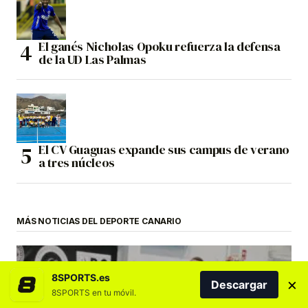
El ganés Nicholas Opoku refuerza la defensa
de la UD Las Palmas
El CV Guaguas expande sus campus de verano
a tres núcleos
MÁS NOTICIAS DEL DEPORTE CANARIO
8SPORTS.es
×
Descargar
8SPORTS en tu móvil.