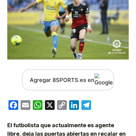
Agregar 8SPORTS.es en
Facebook
Email
WhatsApp
X
Copy
LinkedIn
Telegram
Link
El futbolista que actualmente es agente
libre, deja las puertas abiertas en recalar en