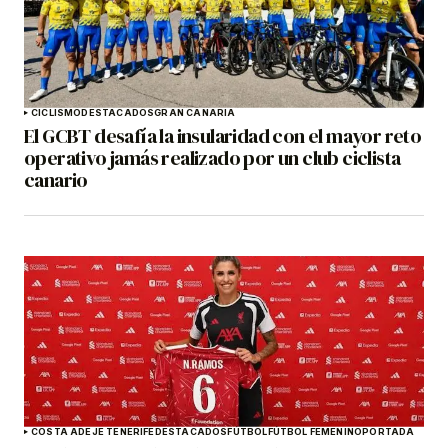
CICLISMO
DESTACADOS
GRAN CANARIA
El GCBT desafía la insularidad con el mayor reto
operativo jamás realizado por un club ciclista
canario
COSTA ADEJE TENERIFE
DESTACADOS
FÚTBOL
FÚTBOL FEMENINO
PORTADA