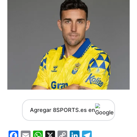
Agregar 8SPORTS.es en
Facebook
Email
WhatsApp
X
Copy
LinkedIn
Telegram