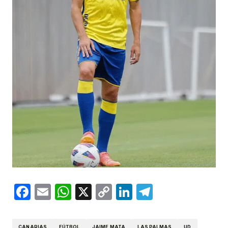
Facebook
Email
WhatsApp
X
Copy
LinkedIn
Telegram
Link
CANARIAS
FÚTBOL
JAIME MATA
LAS PALMAS
UD