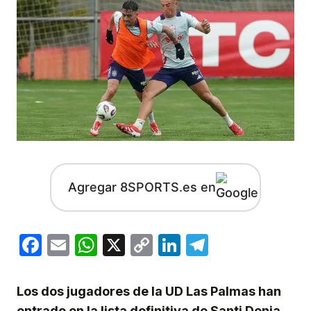
Agregar 8SPORTS.es en
Facebook
Email
WhatsApp
X
Copy
LinkedIn
Telegram
Link
Los dos jugadores de la UD Las Palmas han
entrado en la lista definitiva de Santi Denia