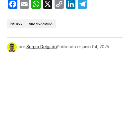
Facebook
Email
WhatsApp
X
Copy
LinkedIn
Telegram
Link
FÚTBOL
GRAN CANARIA
por
Sergio Delgado
Publicado el
junio 04, 2025