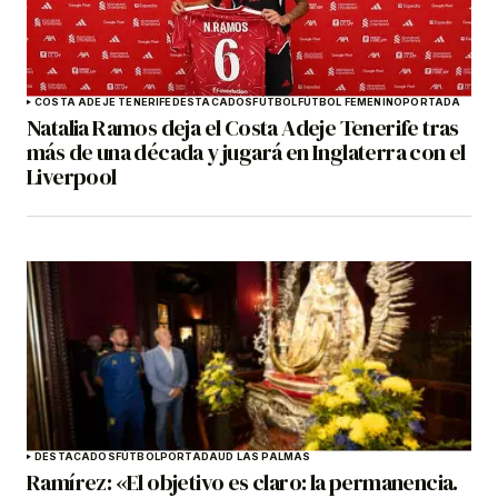
COSTA ADEJE TENERIFE
DESTACADOS
FÚTBOL
FÚTBOL FEMENINO
PORTADA
Natalia Ramos deja el Costa Adeje Tenerife tras
más de una década y jugará en Inglaterra con el
Liverpool
DESTACADOS
FÚTBOL
PORTADA
UD LAS PALMAS
Ramírez: «El objetivo es claro: la permanencia.