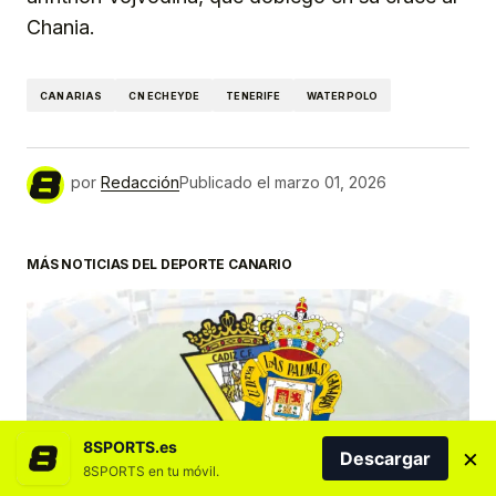
Chania.
CANARIAS
CN ECHEYDE
TENERIFE
WATERPOLO
por
Redacción
Publicado el
marzo 01, 2026
MÁS NOTICIAS DEL DEPORTE CANARIO
8SPORTS.es
×
Descargar
8SPORTS en tu móvil.
DESTACADOS
FÚTBOL
UD LAS PALMAS