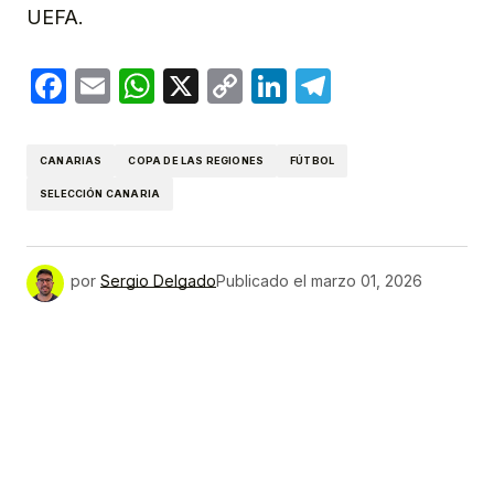
UEFA.
Facebook
Email
WhatsApp
X
Copy
LinkedIn
Telegram
Link
CANARIAS
COPA DE LAS REGIONES
FÚTBOL
SELECCIÓN CANARIA
por
Sergio Delgado
Publicado el
marzo 01, 2026