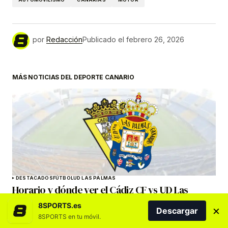
por
Redacción
Publicado el
febrero 26, 2026
MÁS NOTICIAS DEL DEPORTE CANARIO
DESTACADOS
FÚTBOL
UD LAS PALMAS
Horario y dónde ver el Cádiz CF vs UD Las
Palmas
8SPORTS.es
×
Descargar
8SPORTS en tu móvil.