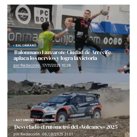
BALONMANO
Balonmano Lanzarote Ciudad de Arrecife
aplaca los nervios y logra la victoria
por Redacción
17/11/2025 10:26
AUTOMOVILISMO
Desvelado el rutómetro del «Volcanes» 2025
por Redacción
06/08/2025 21:01