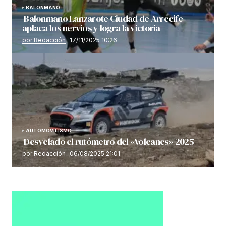
BALONMANO
Balonmano Lanzarote Ciudad de Arrecife
aplaca los nervios y logra la victoria
por Redacción
17/11/2025 10:26
AUTOMOVILISMO
Desvelado el rutómetro del «Volcanes» 2025
por Redacción
06/08/2025 21:01