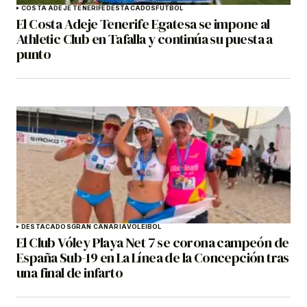
COSTA ADEJE TENERIFE
DESTACADOS
FÚTBOL
El Costa Adeje Tenerife Egatesa se impone al
Athletic Club en Tafalla y continúa su puesta a
punto
DESTACADOS
GRAN CANARIA
VOLEIBOL
El Club Vóley Playa Net 7 se corona campeón de
España Sub-19 en La Línea de la Concepción tras
una final de infarto