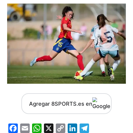
Agregar 8SPORTS.es en
Facebook
Email
WhatsApp
X
Copy
LinkedIn
Telegram