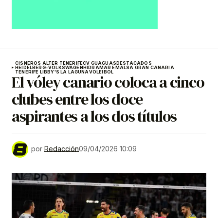
CISNEROS ALTER TENERIFE
CV GUAGUAS
DESTACADOS
HEIDELBERG-VOLKSWAGEN
HIDRAMAR EMALSA GRAN CANARIA
TENERIFE LIBBY'S LA LAGUNA
VOLEIBOL
El vóley canario coloca a cinco
clubes entre los doce
aspirantes a los dos títulos
por
Redacción
09/04/2026 10:09