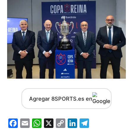
Agregar 8SPORTS.es en
Facebook
Email
WhatsApp
X
Copy
LinkedIn
Telegram
Link