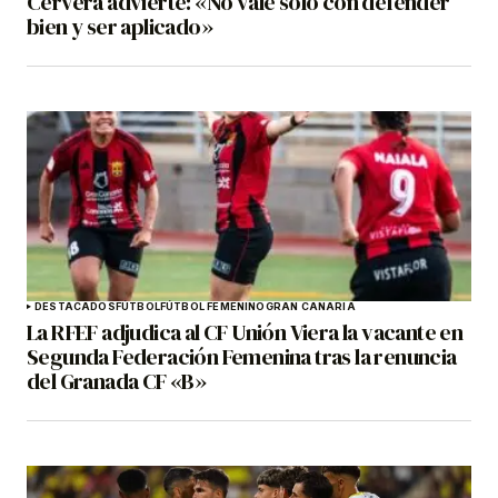
Cervera advierte: «No vale solo con defender
bien y ser aplicado»
DESTACADOS
FÚTBOL
FÚTBOL FEMENINO
GRAN CANARIA
La RFEF adjudica al CF Unión Viera la vacante en
Segunda Federación Femenina tras la renuncia
del Granada CF «B»