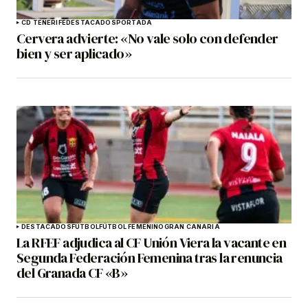
CD TENERIFE
DESTACADOS
PORTADA
Cervera advierte: «No vale solo con defender
bien y ser aplicado»
DESTACADOS
FÚTBOL
FÚTBOL FEMENINO
GRAN CANARIA
La RFEF adjudica al CF Unión Viera la vacante en
Segunda Federación Femenina tras la renuncia
del Granada CF «B»