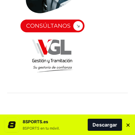
8SPORTS.es
×
Descargar
8SPORTS en tu móvil.