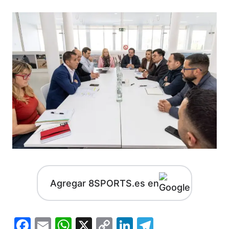
Agregar 8SPORTS.es en
Facebook
Email
WhatsApp
X
Copy
LinkedIn
Telegram