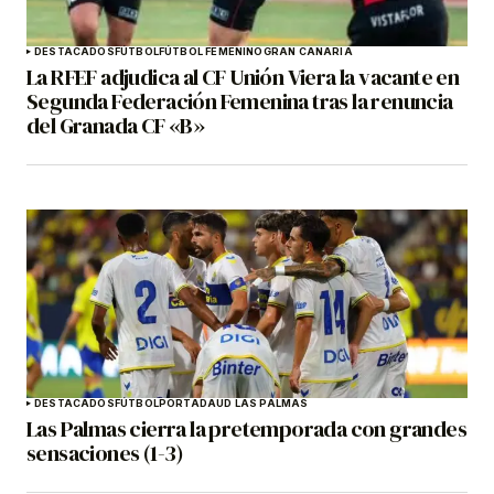
DESTACADOS
FÚTBOL
FÚTBOL FEMENINO
GRAN CANARIA
La RFEF adjudica al CF Unión Viera la vacante en
Segunda Federación Femenina tras la renuncia
del Granada CF «B»
DESTACADOS
FÚTBOL
PORTADA
UD LAS PALMAS
Las Palmas cierra la pretemporada con grandes
sensaciones (1-3)