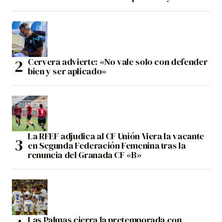
Cervera advierte: «No vale solo con defender
bien y ser aplicado»
La RFEF adjudica al CF Unión Viera la vacante
en Segunda Federación Femenina tras la
renuncia del Granada CF «B»
Las Palmas cierra la pretemporada con