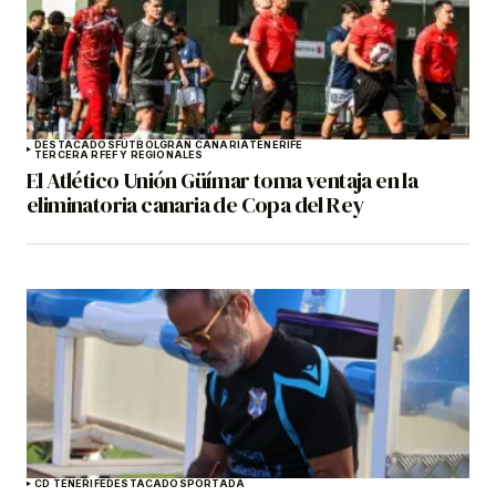
DESTACADOS
FÚTBOL
GRAN CANARIA
TENERIFE
TERCERA RFEF Y REGIONALES
El Atlético Unión Güímar toma ventaja en la
eliminatoria canaria de Copa del Rey
CD TENERIFE
DESTACADOS
PORTADA