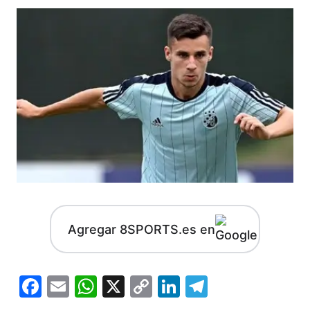
Agregar 8SPORTS.es en
Facebook
Email
WhatsApp
X
Copy
LinkedIn
Telegram
Link