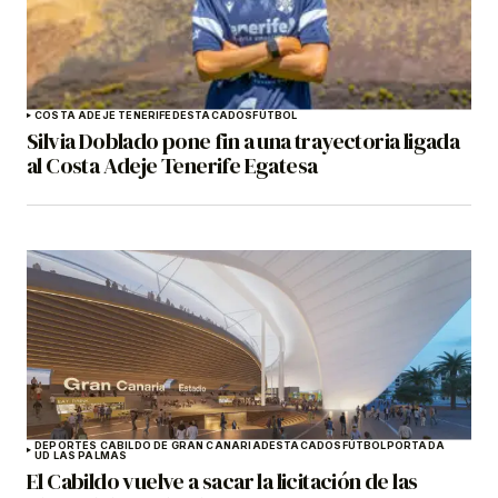
COSTA ADEJE TENERIFE
DESTACADOS
FÚTBOL
Silvia Doblado pone fin a una trayectoria ligada
al Costa Adeje Tenerife Egatesa
DEPORTES CABILDO DE GRAN CANARIA
DESTACADOS
FÚTBOL
PORTADA
UD LAS PALMAS
El Cabildo vuelve a sacar la licitación de las