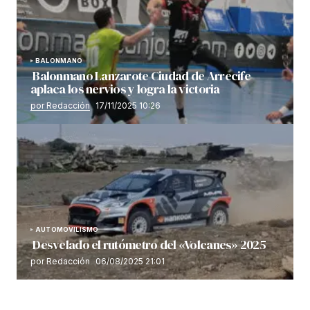
BALONMANO
Balonmano Lanzarote Ciudad de Arrecife
aplaca los nervios y logra la victoria
por Redacción
17/11/2025 10:26
AUTOMOVILISMO
Desvelado el rutómetro del «Volcanes» 2025
por Redacción
06/08/2025 21:01