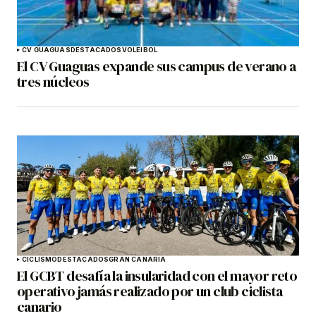
CV GUAGUAS
DESTACADOS
VOLEIBOL
El CV Guaguas expande sus campus de verano a
tres núcleos
CICLISMO
DESTACADOS
GRAN CANARIA
El GCBT desafía la insularidad con el mayor reto
operativo jamás realizado por un club ciclista
canario