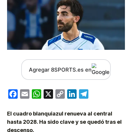
Agregar 8SPORTS.es en
Facebook
Email
WhatsApp
X
Copy
LinkedIn
Telegram
Link
El cuadro blanquiazul renueva al central
hasta 2028. Ha sido clave y se quedó tras el
descenso.