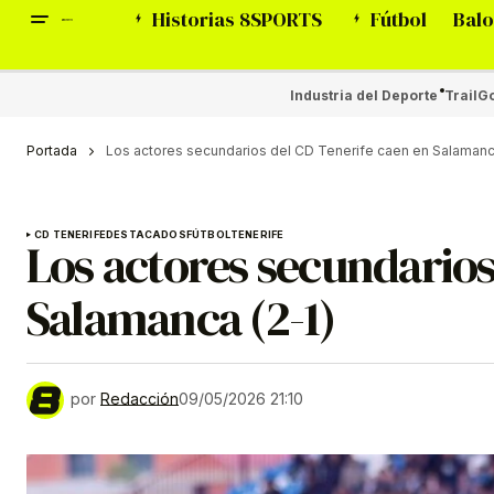
Historias 8SPORTS
Fútbol
Balo
Industria del Deporte
Trail
Go
Portada
Los actores secundarios del CD Tenerife caen en Salamanca
CD TENERIFE
DESTACADOS
FÚTBOL
TENERIFE
Los actores secundarios
Salamanca (2-1)
por
Redacción
09/05/2026 21:10