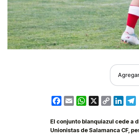
Agrega
Facebook
Email
WhatsApp
X
Copy
Lin
Link
El conjunto blanquiazul cede a d
Unionistas de Salamanca CF, pese