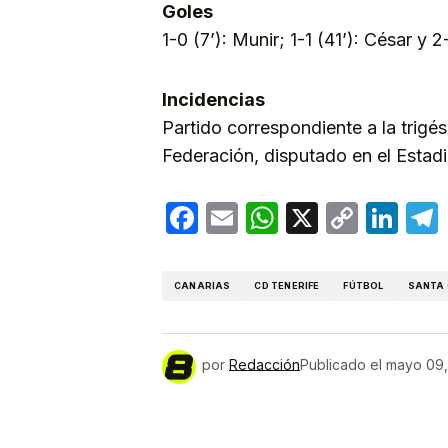
Goles
1-0 (7’): Munir; 1-1 (41’): César y 
Incidencias
Partido correspondiente a la trigé
Federación, disputado en el Estad
Facebook
Email
WhatsApp
X
Copy
Lin
Link
CANARIAS
CD TENERIFE
FÚTBOL
SANTA 
por
Redacción
Publicado el
mayo 09,