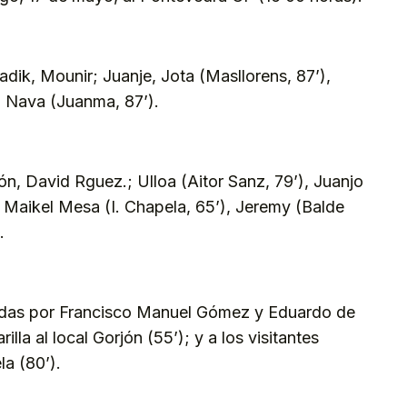
dik, Mounir; Juanje, Jota (Masllorens, 87’),
a Nava (Juanma, 87’).
ón, David Rguez.; Ulloa (Aitor Sanz, 79’), Juanjo
, Maikel Mesa (I. Chapela, 65’), Jeremy (Balde
.
andas por Francisco Manuel Gómez y Eduardo de
lla al local Gorjón (55’); y a los visitantes
la (80’).