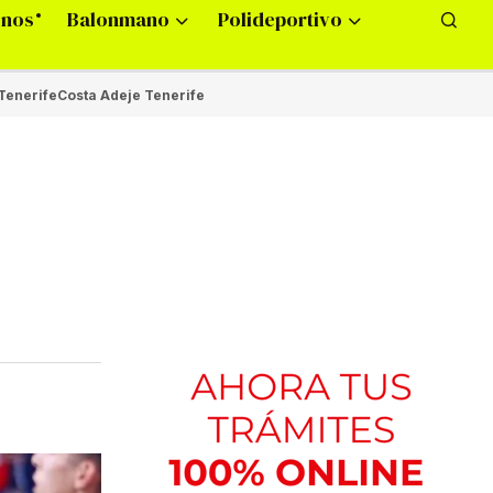
onos
Balonmano
Polideportivo
Tenerife
Costa Adeje Tenerife