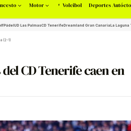
ncesto
Motor
Voleibol
Deportes Autóct
lf
Pádel
UD Las Palmas
CD Tenerife
Dreamland Gran Canaria
La Laguna 
 (2-1)
 del CD Tenerife caen en