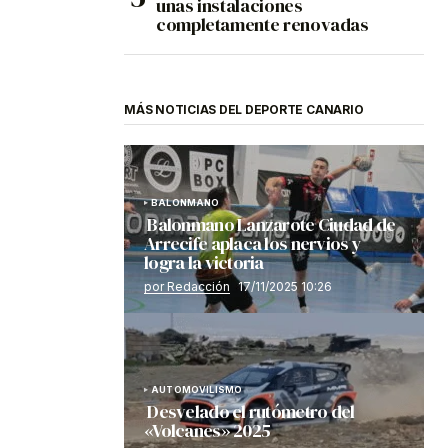
unas instalaciones
completamente renovadas
MÁS NOTICIAS DEL DEPORTE CANARIO
BALONMANO
Balonmano Lanzarote Ciudad de
Arrecife aplaca los nervios y
logra la victoria
por Redacción
17/11/2025 10:26
AUTOMOVILISMO
Desvelado el rutómetro del
«Volcanes» 2025