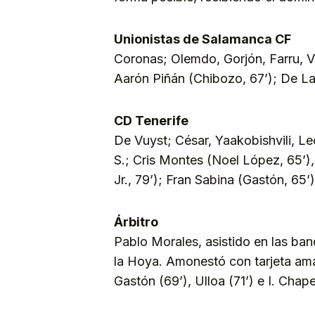
Unionistas de Salamanca CF
Coronas; Olemdo, Gorjón, Farru, Va
Aarón Piñán (Chibozo, 67’); De L
CD Tenerife
De Vuyst; César, Yaakobishvili, Le
S.; Cris Montes (Noel López, 65’)
Jr., 79’); Fran Sabina (Gastón, 65’)
Árbitro
Pablo Morales, asistido en las b
la Hoya. Amonestó con tarjeta amari
Gastón (69’), Ulloa (71’) e I. Chape