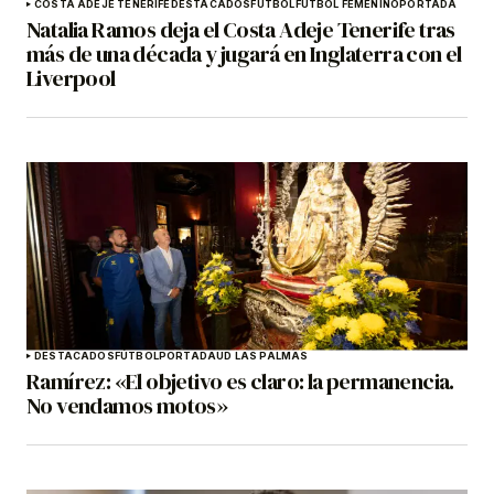
COSTA ADEJE TENERIFE
DESTACADOS
FÚTBOL
FÚTBOL FEMENINO
PORTADA
Natalia Ramos deja el Costa Adeje Tenerife tras
más de una década y jugará en Inglaterra con el
Liverpool
DESTACADOS
FÚTBOL
PORTADA
UD LAS PALMAS
Ramírez: «El objetivo es claro: la permanencia.
No vendamos motos»