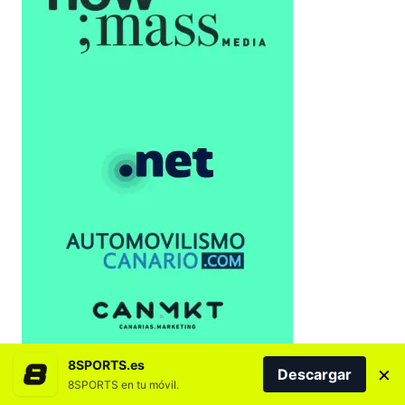
8SPORTS.es
×
Descargar
8SPORTS en tu móvil.