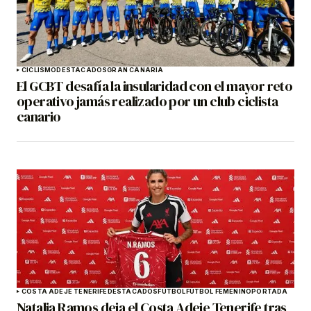
CICLISMO
DESTACADOS
GRAN CANARIA
El GCBT desafía la insularidad con el mayor reto
operativo jamás realizado por un club ciclista
canario
COSTA ADEJE TENERIFE
DESTACADOS
FÚTBOL
FÚTBOL FEMENINO
PORTADA
Natalia Ramos deja el Costa Adeje Tenerife tras