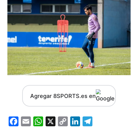
Agregar 8SPORTS.es en
Facebook
Email
WhatsApp
X
Copy
LinkedIn
Telegram
Link