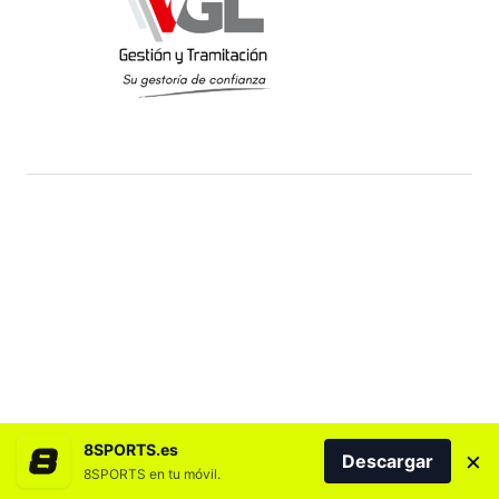
8SPORTS.es
×
Descargar
8SPORTS en tu móvil.