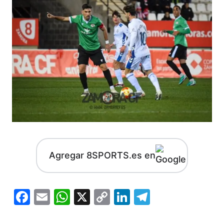
Agregar 8SPORTS.es en
Facebook
Email
WhatsApp
X
Copy
LinkedIn
Telegram
Link