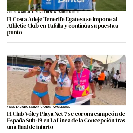
COSTA ADEJE TENERIFE
DESTACADOS
FÚTBOL
El Costa Adeje Tenerife Egatesa se impone al
Athletic Club en Tafalla y continúa su puesta a
punto
DESTACADOS
GRAN CANARIA
VOLEIBOL
El Club Vóley Playa Net 7 se corona campeón de
España Sub-19 en La Línea de la Concepción tras
una final de infarto