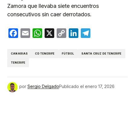
Zamora que llevaba siete encuentros
consecutivos sin caer derrotados.
Facebook
Email
WhatsApp
X
Copy
LinkedIn
Telegram
Link
CANARIAS
CD TENERIFE
FÚTBOL
SANTA CRUZ DE TENERIFE
TENERIFE
por
Sergio Delgado
Publicado el
enero 17, 2026