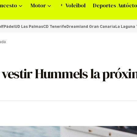
ncesto
Motor
Voleibol
Deportes Autóct
lf
Pádel
UD Las Palmas
CD Tenerife
Dreamland Gran Canaria
La Laguna 
rada
e vestir Hummels la próx