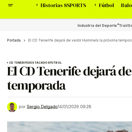
Historias 8SPORTS
Fútbol
Balo
Industria del Deporte
Trail
Go
Portada
El CD Tenerife dejará de vestir Hummels la próxima tempo
CD TENERIFE
DESTACADOS
FÚTBOL
El CD Tenerife dejará d
temporada
por
Sergio Delgado
14/01/2026 09:28