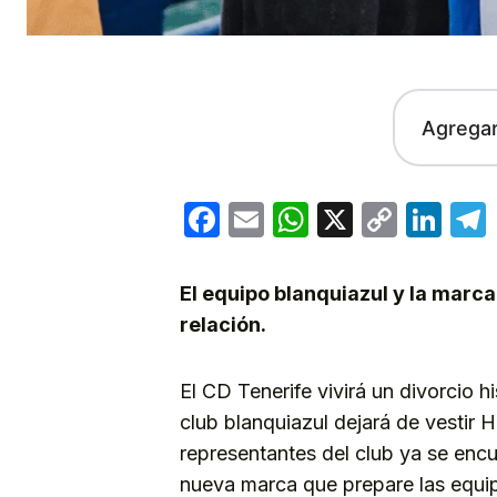
Agrega
Facebook
Email
WhatsApp
X
Copy
Lin
Link
El equipo blanquiazul y la marc
relación.
El CD Tenerife vivirá un divorcio 
club blanquiazul dejará de vestir 
representantes del club ya se encu
nueva marca que prepare las equip