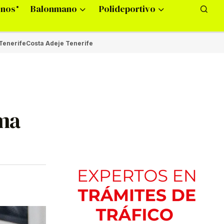
onos
Balonmano
Polideportivo
Tenerife
Costa Adeje Tenerife
ima