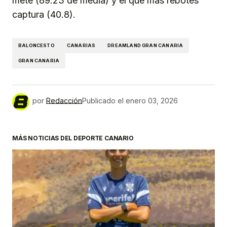
mete (89.23 de media) y el que más rebotes
captura (40.8).
BALONCESTO
CANARIAS
DREAMLAND GRAN CANARIA
GRAN CANARIA
por
Redacción
Publicado el
enero 03, 2026
MÁS NOTICIAS DEL DEPORTE CANARIO