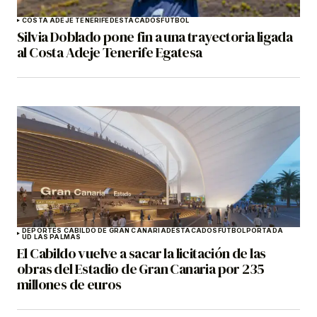
COSTA ADEJE TENERIFE
DESTACADOS
FÚTBOL
Silvia Doblado pone fin a una trayectoria ligada
al Costa Adeje Tenerife Egatesa
DEPORTES CABILDO DE GRAN CANARIA
DESTACADOS
FÚTBOL
PORTADA
UD LAS PALMAS
El Cabildo vuelve a sacar la licitación de las
obras del Estadio de Gran Canaria por 235
millones de euros