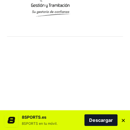
8SPORTS.es
×
Descargar
8SPORTS en tu móvil.