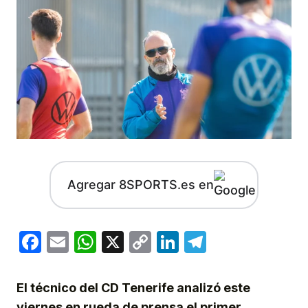
Agregar 8SPORTS.es en
Facebook
Email
WhatsApp
X
Copy
LinkedIn
Telegram
Link
El técnico del CD Tenerife analizó este
viernes en rueda de prensa el primer