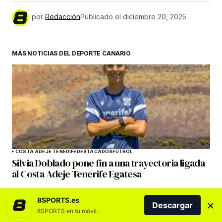
por
Redacción
Publicado el
diciembre 20, 2025
MÁS NOTICIAS DEL DEPORTE CANARIO
COSTA ADEJE TENERIFE
DESTACADOS
FÚTBOL
Silvia Doblado pone fin a una trayectoria ligada
al Costa Adeje Tenerife Egatesa
8SPORTS.es
×
Descargar
8SPORTS en tu móvil.