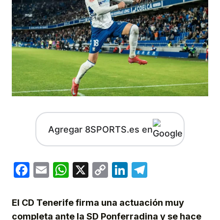
Agregar 8SPORTS.es en
Facebook
Email
WhatsApp
X
Copy
LinkedIn
Telegram
Link
El CD Tenerife firma una actuación muy
completa ante la SD Ponferradina y se hace