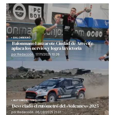
BALONMANO
Balonmano Lanzarote Ciudad de Arrecife
aplaca los nervios y logra la victoria
por Redacción
17/11/2025 10:26
AUTOMOVILISMO
Desvelado el rutómetro del «Volcanes» 2025
por Redacción
06/08/2025 21:01