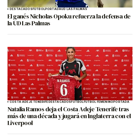
DESTACADOS
FÚTBOL
PORTADA
UD LAS PALMAS
El ganés Nicholas Opoku refuerza la defensa de
la UD Las Palmas
COSTA ADEJE TENERIFE
DESTACADOS
FÚTBOL
FÚTBOL FEMENINO
PORTADA
Natalia Ramos deja el Costa Adeje Tenerife tras
más de una década y jugará en Inglaterra con el
Liverpool