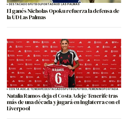
DESTACADOS
FÚTBOL
PORTADA
UD LAS PALMAS
El ganés Nicholas Opoku refuerza la defensa de
la UD Las Palmas
COSTA ADEJE TENERIFE
DESTACADOS
FÚTBOL
FÚTBOL FEMENINO
PORTADA
Natalia Ramos deja el Costa Adeje Tenerife tras
más de una década y jugará en Inglaterra con el
Liverpool