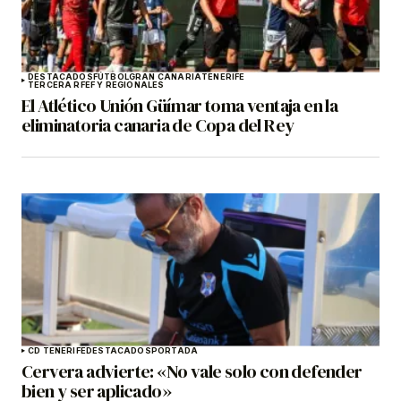
DESTACADOS
FÚTBOL
GRAN CANARIA
TENERIFE
TERCERA RFEF Y REGIONALES
El Atlético Unión Güímar toma ventaja en la
eliminatoria canaria de Copa del Rey
CD TENERIFE
DESTACADOS
PORTADA
Cervera advierte: «No vale solo con defender
bien y ser aplicado»