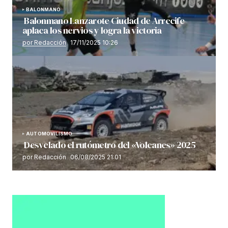
BALONMANO
Balonmano Lanzarote Ciudad de Arrecife
aplaca los nervios y logra la victoria
por Redacción
17/11/2025 10:26
AUTOMOVILISMO
Desvelado el rutómetro del «Volcanes» 2025
por Redacción
06/08/2025 21:01