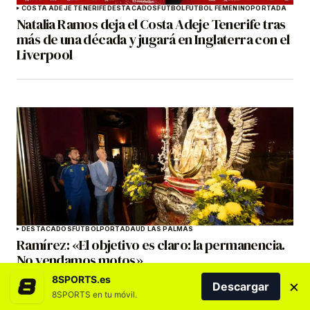
COSTA ADEJE TENERIFE
DESTACADOS
FÚTBOL
FÚTBOL FEMENINO
PORTADA
Natalia Ramos deja el Costa Adeje Tenerife tras
más de una década y jugará en Inglaterra con el
Liverpool
DESTACADOS
FÚTBOL
PORTADA
UD LAS PALMAS
Ramírez: «El objetivo es claro: la permanencia.
No vendamos motos»
8SPORTS.es
×
Descargar
8SPORTS en tu móvil.