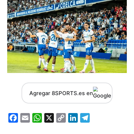
Agregar 8SPORTS.es en
Facebook
Email
WhatsApp
X
Copy
LinkedIn
Telegram
Link