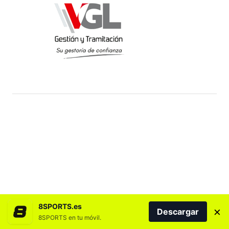
8SPORTS.es
×
Descargar
8SPORTS en tu móvil.