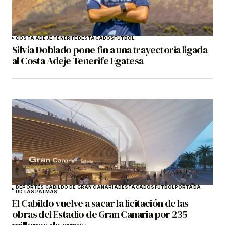
COSTA ADEJE TENERIFE
DESTACADOS
FÚTBOL
Silvia Doblado pone fin a una trayectoria ligada
al Costa Adeje Tenerife Egatesa
DEPORTES CABILDO DE GRAN CANARIA
DESTACADOS
FÚTBOL
PORTADA
UD LAS PALMAS
El Cabildo vuelve a sacar la licitación de las
obras del Estadio de Gran Canaria por 235