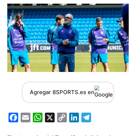
Agregar 8SPORTS.es en
Facebook
Email
WhatsApp
X
Copy
LinkedIn
Telegram
Link