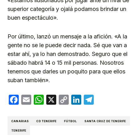
«Estamos ilusionados por jugar ante un rival de
superior categoría y ojalá podamos brindar un
buen espectáculo».
Por último, lanzó un mensaje a la afición. «A la
gente no se le puede decir nada. Sé que van a
estar ahí, ya lo han demostrado. Seguro que el
sábado habrá 14 o 15 mil personas. Nosotros
tenemos que darles un poquito para que ellos
suban también».
Facebook
Email
WhatsApp
X
Copy
LinkedIn
Telegram
Link
CANARIAS
CD TENERIFE
FÚTBOL
SANTA CRUZ DE TENERIFE
TENERIFE