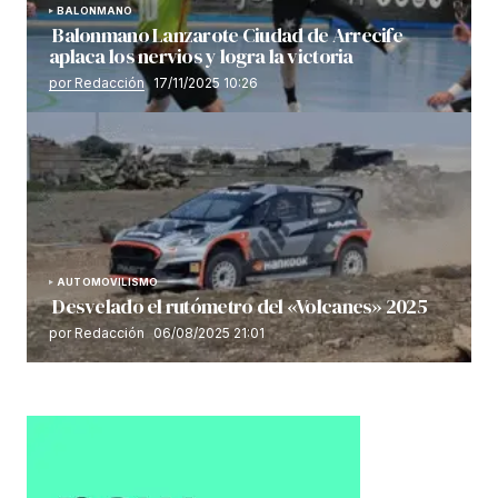
BALONMANO
Balonmano Lanzarote Ciudad de Arrecife
aplaca los nervios y logra la victoria
por Redacción
17/11/2025 10:26
AUTOMOVILISMO
Desvelado el rutómetro del «Volcanes» 2025
por Redacción
06/08/2025 21:01