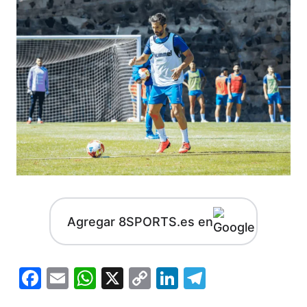
Agregar 8SPORTS.es en
Facebook
Email
WhatsApp
X
Copy
LinkedIn
Telegram
Link