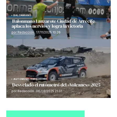
BALONMANO
Balonmano Lanzarote Ciudad de Arrecife
aplaca los nervios y logra la victoria
por Redacción
17/11/2025 10:26
AUTOMOVILISMO
Desvelado el rutómetro del «Volcanes» 2025
por Redacción
06/08/2025 21:01