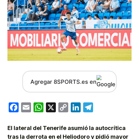
Agregar 8SPORTS.es en
Facebook
Email
WhatsApp
X
Copy
LinkedIn
Telegram
Link
El lateral del Tenerife asumió la autocrítica
tras la derrota en el Heliodoro y pidió mayor