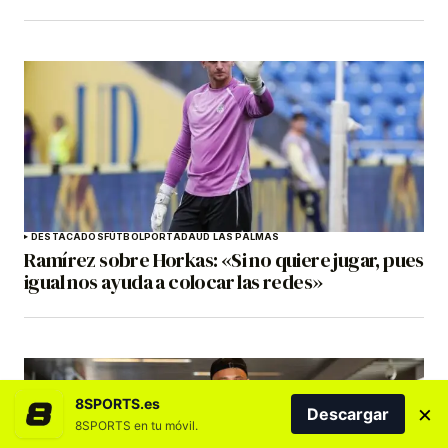
DESTACADOS
FÚTBOL
PORTADA
UD LAS PALMAS
Ramírez sobre Horkas: «Si no quiere jugar, pues
igual nos ayuda a colocar las redes»
8SPORTS.es
×
Descargar
8SPORTS en tu móvil.