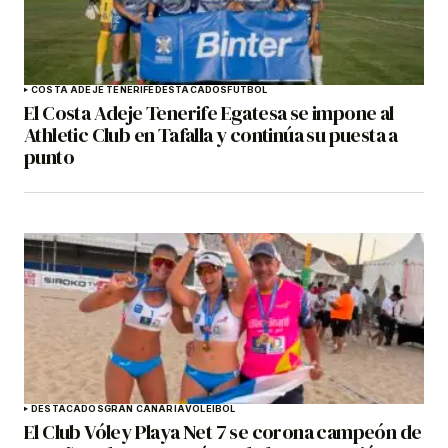
COSTA ADEJE TENERIFE
DESTACADOS
FÚTBOL
El Costa Adeje Tenerife Egatesa se impone al
Athletic Club en Tafalla y continúa su puesta a
punto
DESTACADOS
GRAN CANARIA
VOLEIBOL
El Club Vóley Playa Net 7 se corona campeón de