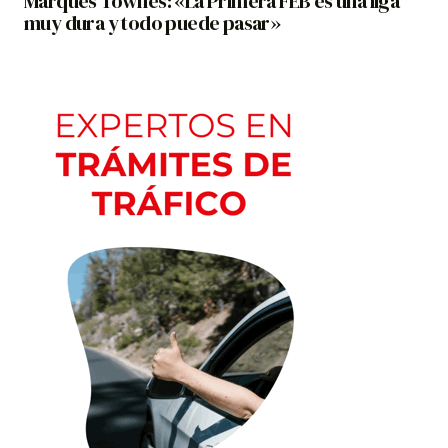
Marques Townes: «La Primera FEB es una liga
muy dura y todo puede pasar»