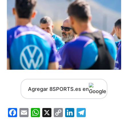
Agregar 8SPORTS.es en
Facebook
Email
WhatsApp
X
Copy
LinkedIn
Telegram
Link