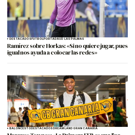
DESTACADOS
FÚTBOL
PORTADA
UD LAS PALMAS
Ramírez sobre Horkas: «Si no quiere jugar, pues
igual nos ayuda a colocar las redes»
BALONCESTO
DESTACADOS
DREAMLAND GRAN CANARIA