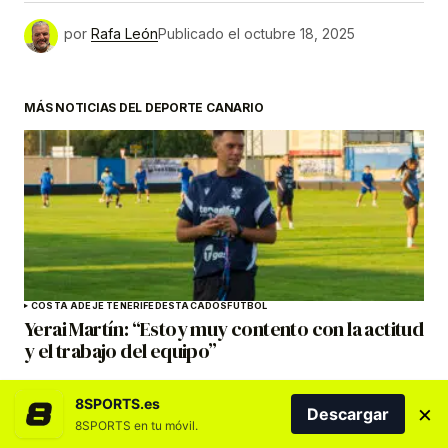
por
Rafa León
Publicado el
octubre 18, 2025
MÁS NOTICIAS DEL DEPORTE CANARIO
COSTA ADEJE TENERIFE
DESTACADOS
FÚTBOL
Yerai Martín: “Estoy muy contento con la actitud
y el trabajo del equipo”
8SPORTS.es
×
Descargar
8SPORTS en tu móvil.