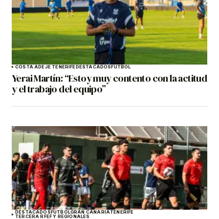
COSTA ADEJE TENERIFE
DESTACADOS
FÚTBOL
Yerai Martín: “Estoy muy contento con la actitud
y el trabajo del equipo”
DESTACADOS
FÚTBOL
GRAN CANARIA
TENERIFE
TERCERA RFEF Y REGIONALES