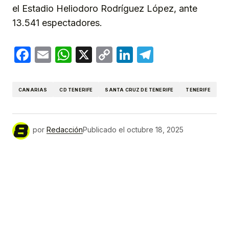
el Estadio Heliodoro Rodríguez López, ante
13.541 espectadores.
Facebook
Email
WhatsApp
X
Copy
LinkedIn
Telegram
Link
CANARIAS
CD TENERIFE
SANTA CRUZ DE TENERIFE
TENERIFE
por
Redacción
Publicado el
octubre 18, 2025