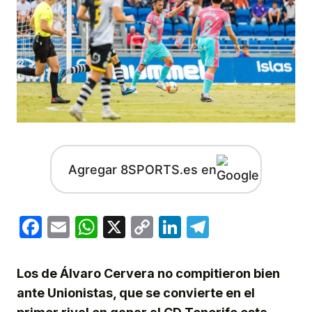
Agregar 8SPORTS.es en
Facebook
Email
WhatsApp
X
Copy
LinkedIn
Telegram
Link
Los de Álvaro Cervera no compitieron bien
ante Unionistas, que se convierte en el