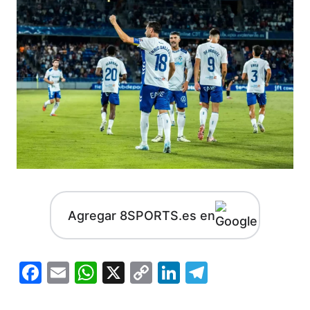
Agregar 8SPORTS.es en
Facebook
Email
WhatsApp
X
Copy
LinkedIn
Telegram
Link