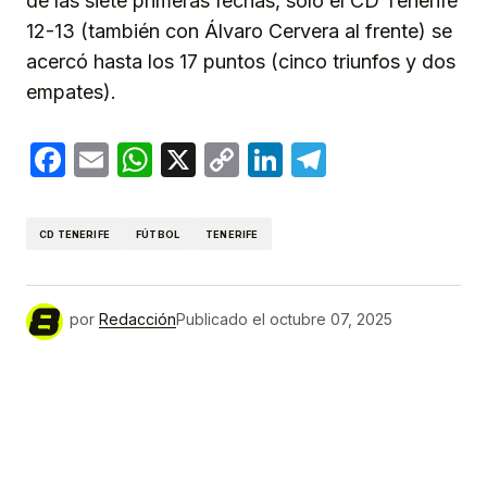
de las siete primeras fechas, solo el CD Tenerife
12-13 (también con Álvaro Cervera al frente) se
acercó hasta los 17 puntos (cinco triunfos y dos
empates).
Facebook
Email
WhatsApp
X
Copy
LinkedIn
Telegram
Link
CD TENERIFE
FÚTBOL
TENERIFE
por
Redacción
Publicado el
octubre 07, 2025