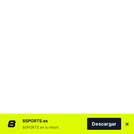
8SPORTS.es
×
Descargar
8SPORTS en tu móvil.