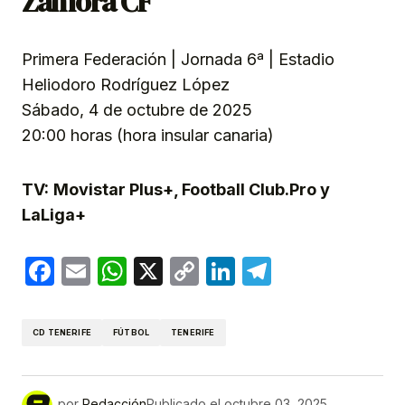
Zamora CF
Primera Federación | Jornada 6ª | Estadio
Heliodoro Rodríguez López
Sábado, 4 de octubre de 2025
20:00 horas (hora insular canaria)
TV:
Movistar Plus+, Football Club.Pro y
LaLiga+
Facebook
Email
WhatsApp
X
Copy
LinkedIn
Telegram
Link
CD TENERIFE
FÚTBOL
TENERIFE
por
Redacción
Publicado el
octubre 03, 2025