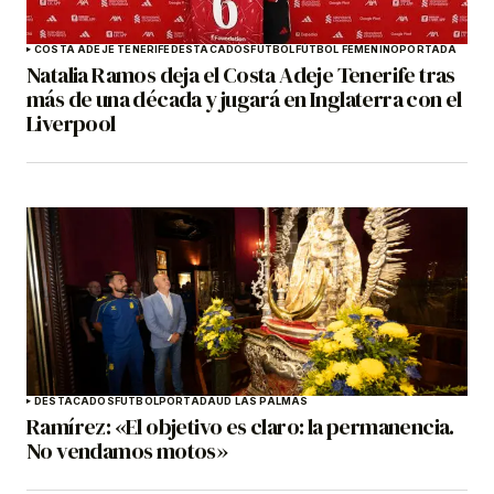
COSTA ADEJE TENERIFE
DESTACADOS
FÚTBOL
FÚTBOL FEMENINO
PORTADA
Natalia Ramos deja el Costa Adeje Tenerife tras
más de una década y jugará en Inglaterra con el
Liverpool
DESTACADOS
FÚTBOL
PORTADA
UD LAS PALMAS
Ramírez: «El objetivo es claro: la permanencia.
No vendamos motos»