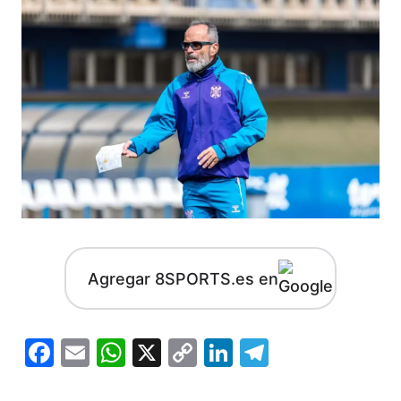
Agregar 8SPORTS.es en
Facebook
Email
WhatsApp
X
Copy
LinkedIn
Telegram
Link