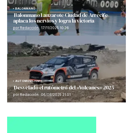
BALONMANO
Balonmano Lanzarote Ciudad de Arrecife
aplaca los nervios y logra la victoria
por Redacción
17/11/2025 10:26
AUTOMOVILISMO
Desvelado el rutómetro del «Volcanes» 2025
por Redacción
06/08/2025 21:01