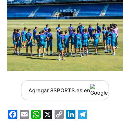
Agregar 8SPORTS.es en
Facebook
Email
WhatsApp
X
Copy
LinkedIn
Telegram
Link