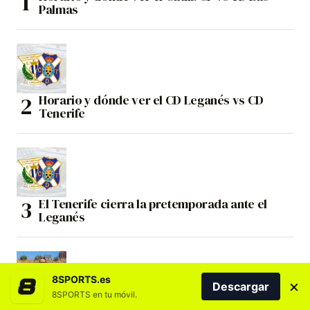
Palmas
Horario y dónde ver el CD Leganés vs CD
Tenerife
El Tenerife cierra la pretemporada ante el
Leganés
8SPORTS.es
×
Descargar
8SPORTS en tu móvil.
Silvia Doblado pone fin a una trayectoria