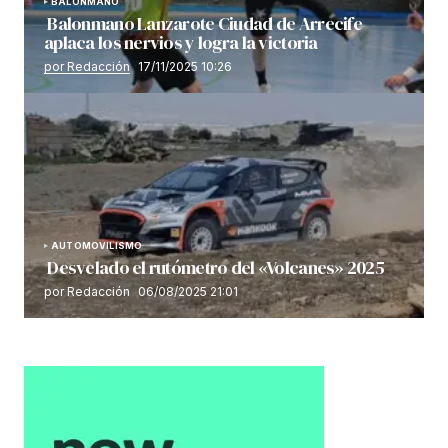
BALONMANO
Balonmano Lanzarote Ciudad de Arrecife
aplaca los nervios y logra la victoria
por Redacción
17/11/2025 10:26
AUTOMOVILISMO
Desvelado el rutómetro del «Volcanes» 2025
por Redacción
06/08/2025 21:01