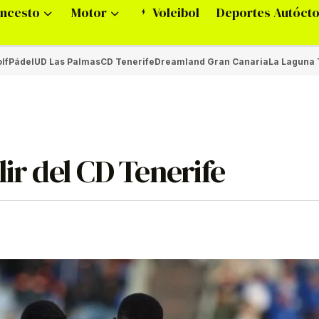
ncesto
Motor
Voleibol
Deportes Autóct
lf
Pádel
UD Las Palmas
CD Tenerife
Dreamland Gran Canaria
La Laguna 
ir del CD Tenerife