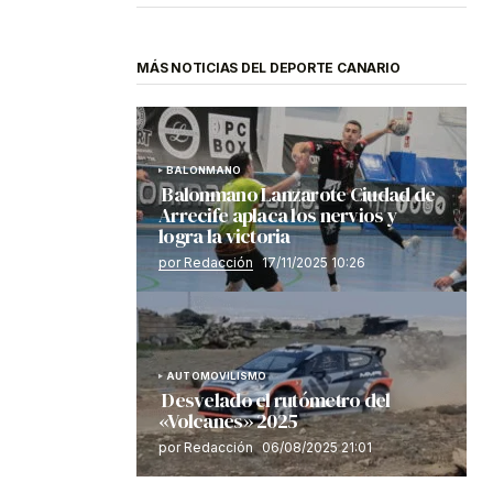
MÁS NOTICIAS DEL DEPORTE CANARIO
BALONMANO
Balonmano Lanzarote Ciudad de
Arrecife aplaca los nervios y
logra la victoria
por Redacción
17/11/2025 10:26
AUTOMOVILISMO
Desvelado el rutómetro del
«Volcanes» 2025
por Redacción
06/08/2025 21:01