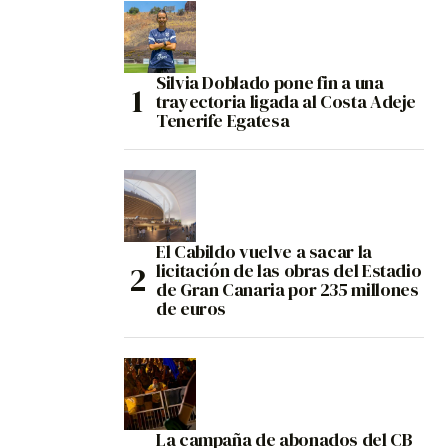
Silvia Doblado pone fin a una
trayectoria ligada al Costa Adeje
Tenerife Egatesa
El Cabildo vuelve a sacar la
licitación de las obras del Estadio
de Gran Canaria por 235 millones
de euros
La campaña de abonados del CB