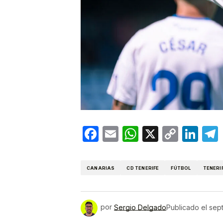
Facebook
Email
WhatsApp
X
Copy
Lin
Link
CANARIAS
CD TENERIFE
FÚTBOL
TENERI
por
Sergio Delgado
Publicado el
sep