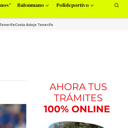
onos
Balonmano
Polideportivo
Tenerife
Costa Adeje Tenerife