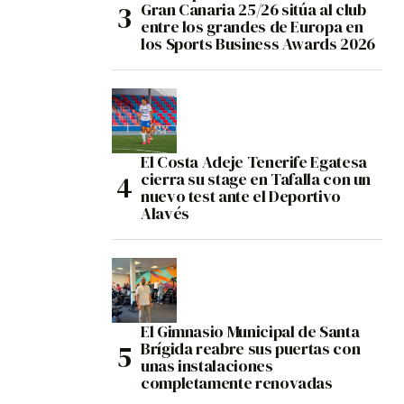
Gran Canaria 25/26 sitúa al club
entre los grandes de Europa en
los Sports Business Awards 2026
El Costa Adeje Tenerife Egatesa
cierra su stage en Tafalla con un
nuevo test ante el Deportivo
Alavés
El Gimnasio Municipal de Santa
Brígida reabre sus puertas con
unas instalaciones
completamente renovadas