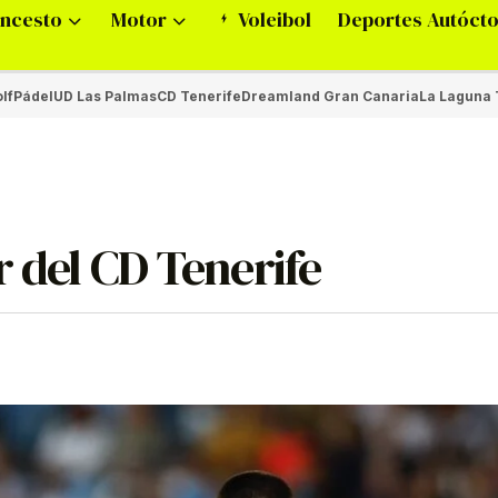
ncesto
Motor
Voleibol
Deportes Autóct
lf
Pádel
UD Las Palmas
CD Tenerife
Dreamland Gran Canaria
La Laguna 
r del CD Tenerife