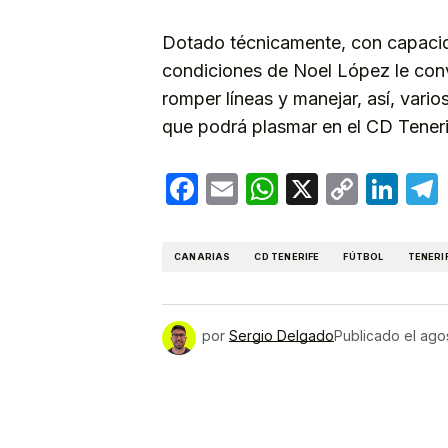
Dotado técnicamente, con capacida
condiciones de Noel López le conv
romper líneas y manejar, así, vari
que podrá plasmar en el CD Teneri
Facebook
Email
WhatsApp
X
Copy
Lin
Link
CANARIAS
CD TENERIFE
FÚTBOL
TENERI
por
Sergio Delgado
Publicado el
agos