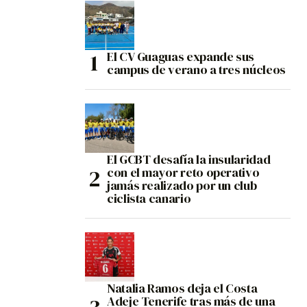
El CV Guaguas expande sus
campus de verano a tres núcleos
El GCBT desafía la insularidad
con el mayor reto operativo
jamás realizado por un club
ciclista canario
Natalia Ramos deja el Costa
Adeje Tenerife tras más de una