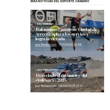
MÁS NOTICIAS DEL DEPORTE CANARIO
BALONMANO
Balonmano Lanzarote Ciudad de
Arrecife aplaca los nervios y
logra la victoria
por Redacción
17/11/2025 10:26
AUTOMOVILISMO
Desvelado el rutómetro del
«Volcanes» 2025
por Redacción
06/08/2025 21:01