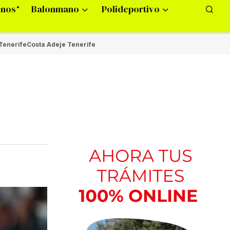
onos
Balonmano
Polideportivo
Tenerife
Costa Adeje Tenerife