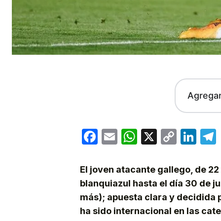
Agrega
Facebook
Email
WhatsApp
X
Copy
Lin
Link
El joven atacante gallego, de 2
blanquiazul hasta el día 30 de 
más); apuesta clara y decidida
ha sido internacional en las cat