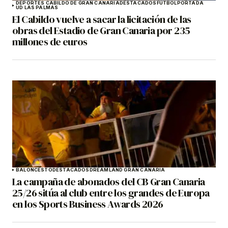
DEPORTES CABILDO DE GRAN CANARIA
DESTACADOS
FÚTBOL
PORTADA
UD LAS PALMAS
El Cabildo vuelve a sacar la licitación de las
obras del Estadio de Gran Canaria por 235
millones de euros
BALONCESTO
DESTACADOS
DREAMLAND GRAN CANARIA
La campaña de abonados del CB Gran Canaria
25/26 sitúa al club entre los grandes de Europa
en los Sports Business Awards 2026