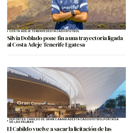
COSTA ADEJE TENERIFE
DESTACADOS
FÚTBOL
Silvia Doblado pone fin a una trayectoria ligada
al Costa Adeje Tenerife Egatesa
DEPORTES CABILDO DE GRAN CANARIA
DESTACADOS
FÚTBOL
PORTADA
UD LAS PALMAS
El Cabildo vuelve a sacar la licitación de las