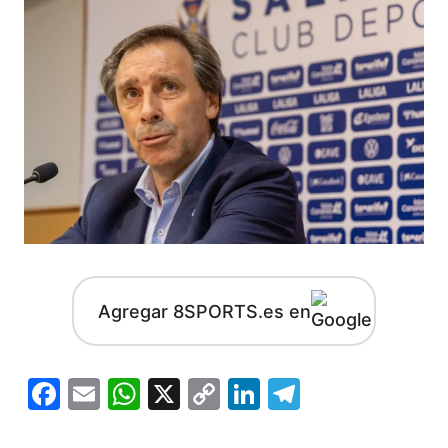
Agregar 8SPORTS.es en
Facebook
Email
WhatsApp
X
Copy
LinkedIn
Telegram
Link