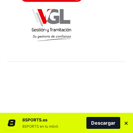
8SPORTS.es
×
Descargar
8SPORTS en tu móvil.