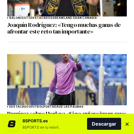
BALONCESTO
DESTACADOS
DREAMLAND GRAN CANARIA
Joaquín Rodríguez: «Tengo muchas ganas de
afrontar este reto tan importante»
DESTACADOS
FÚTBOL
PORTADA
UD LAS PALMAS
Ramírez sobre Horkas: «Si no quiere jugar, pues
igual nos ayuda a colocar las redes»
8SPORTS.es
×
Descargar
8SPORTS en tu móvil.