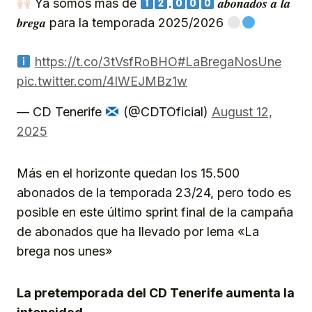
Ya somos más de
.
𝒂𝒃𝒐𝒏𝒂𝒅𝒐𝒔 𝒂 𝒍𝒂
𝒃𝒓𝒆𝒈𝒂 para la temporada 2025/2026
https://t.co/3tVsfRoBHO
#LaBregaNosUne
pic.twitter.com/4IWEJMBz1w
— CD Tenerife
(@CDTOficial)
August 12,
2025
Más en el horizonte quedan los 15.500
abonados de la temporada 23/24, pero todo es
posible en este último sprint final de la campaña
de abonados que ha llevado por lema «La
brega nos unes»
La pretemporada del CD Tenerife aumenta la