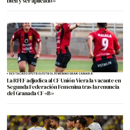
bien y ser aplicado»
DESTACADOS
FÚTBOL
FÚTBOL FEMENINO
GRAN CANARIA
La RFEF adjudica al CF Unión Viera la vacante en
Segunda Federación Femenina tras la renuncia
del Granada CF «B»