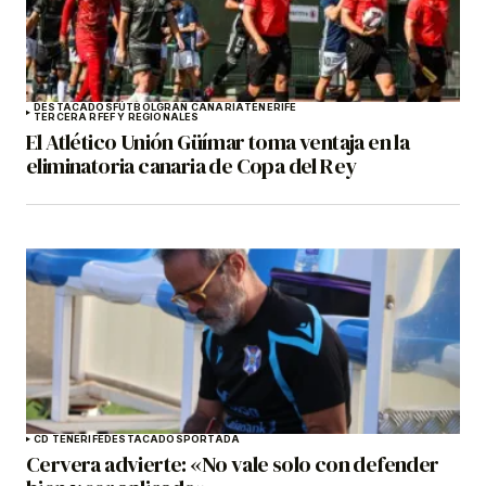
DESTACADOS
FÚTBOL
GRAN CANARIA
TENERIFE
TERCERA RFEF Y REGIONALES
El Atlético Unión Güímar toma ventaja en la
eliminatoria canaria de Copa del Rey
CD TENERIFE
DESTACADOS
PORTADA
Cervera advierte: «No vale solo con defender