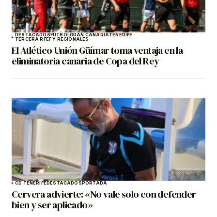
DESTACADOS
FÚTBOL
GRAN CANARIA
TENERIFE
TERCERA RFEF Y REGIONALES
El Atlético Unión Güímar toma ventaja en la
eliminatoria canaria de Copa del Rey
CD TENERIFE
DESTACADOS
PORTADA
Cervera advierte: «No vale solo con defender
bien y ser aplicado»