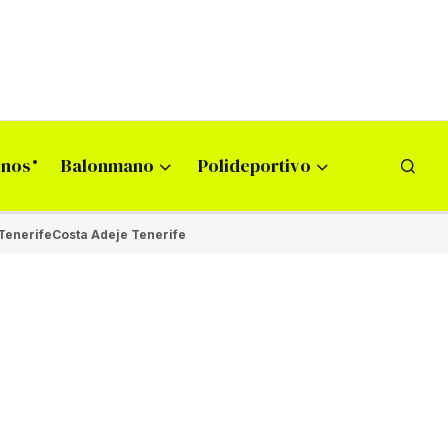
onos
Balonmano
Polideportivo
Tenerife
Costa Adeje Tenerife