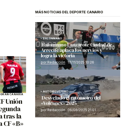
MÁS NOTICIAS DEL DEPORTE CANARIO
BALONMANO
Balonmano Lanzarote Ciudad de
Arrecife aplaca los nervios y
logra la victoria
por Redacción
17/11/2025 10:26
AUTOMOVILISMO
O
GRAN CANARIA
Desvelado el rutómetro del
CF Unión
«Volcanes» 2025
Segunda
por Redacción
06/08/2025 21:01
 tras la
a CF «B»