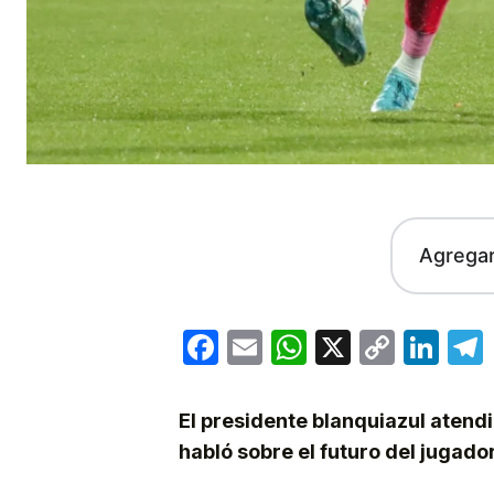
Agrega
Facebook
Email
WhatsApp
X
Copy
Lin
Link
El presidente blanquiazul atend
habló sobre el futuro del jugador