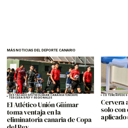
MÁS NOTICIAS DEL DEPORTE CANARIO
DESTACADOS
FÚTBOL
GRAN CANARIA
TENERIFE
CD TENERIFE
DES
TERCERA RFEF Y REGIONALES
Cervera a
El Atlético Unión Güímar
solo con 
toma ventaja en la
aplicado
eliminatoria canaria de Copa
del Rey