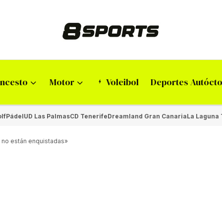
ncesto
Motor
Voleibol
Deportes Autóct
lf
Pádel
UD Las Palmas
CD Tenerife
Dreamland Gran Canaria
La Laguna 
s no están enquistadas»