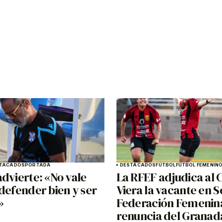
TACADOS
PORTADA
DESTACADOS
FÚTBOL
FÚTBOL FEMENIN
dvierte: «No vale
La RFEF adjudica al 
defender bien y ser
Viera la vacante en 
»
Federación Femenina
renuncia del Granad