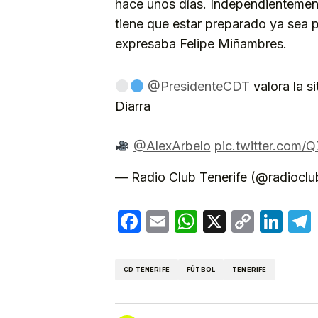
hace unos días. Independientement
tiene que estar preparado ya sea p
expresaba Felipe Miñambres.
@PresidenteCDT
valora la si
Diarra
@AlexArbelo
pic.twitter.com
— Radio Club Tenerife (@radiocl
Facebook
Email
WhatsApp
X
Copy
Lin
Link
CD TENERIFE
FÚTBOL
TENERIFE