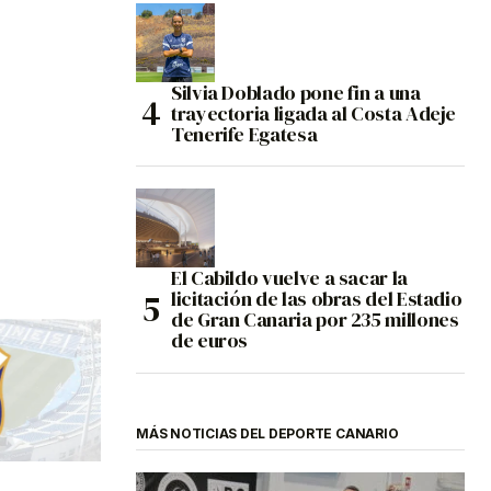
Silvia Doblado pone fin a una
trayectoria ligada al Costa Adeje
Tenerife Egatesa
El Cabildo vuelve a sacar la
licitación de las obras del Estadio
de Gran Canaria por 235 millones
de euros
MÁS NOTICIAS DEL DEPORTE CANARIO