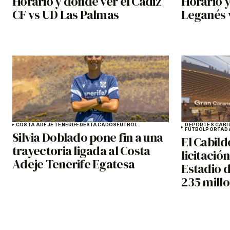
Horario y dónde ver el Cádiz
Horario y
CF vs UD Las Palmas
Leganés 
COSTA ADEJE TENERIFE
DESTACADOS
FÚTBOL
DEPORTES CABI
FÚTBOL
PORTAD
Silvia Doblado pone fin a una
El Cabild
trayectoria ligada al Costa
licitació
Adeje Tenerife Egatesa
Estadio 
235 mill