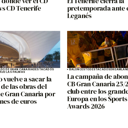
 dónde ver el CD
El Tenerife cierra la
vs CD Tenerife
pretemporada ante 
Leganés
LDO DE GRAN CANARIA
DESTACADOS
BALONCESTO
DESTACADOS
DREAMLAND
A
UD LAS PALMAS
La campaña de abon
o vuelve a sacar la
CB Gran Canaria 25/26
n de las obras del
club entre los grand
de Gran Canaria por
Europa en los Sports
ones de euros
Awards 2026