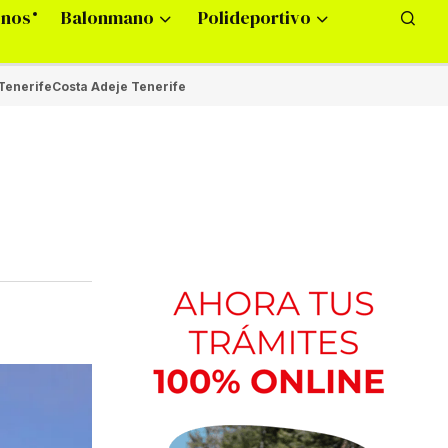
onos
Balonmano
Polideportivo
Tenerife
Costa Adeje Tenerife