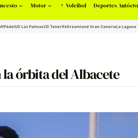
ncesto
Motor
Voleibol
Deportes Autóct
lf
Pádel
UD Las Palmas
CD Tenerife
Dreamland Gran Canaria
La Laguna 
 la órbita del Albacete