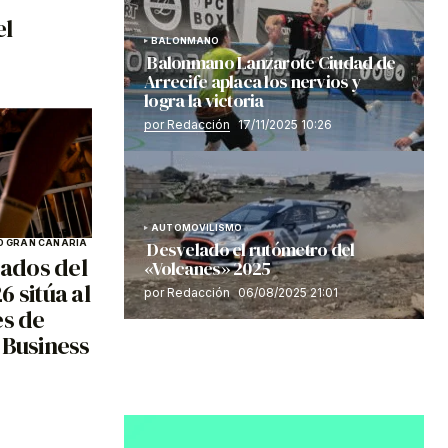
el
BALONMANO
Balonmano Lanzarote Ciudad de
Arrecife aplaca los nervios y
logra la victoria
por Redacción
17/11/2025 10:26
AUTOMOVILISMO
Desvelado el rutómetro del
 GRAN CANARIA
ados del
«Volcanes» 2025
 sitúa al
por Redacción
06/08/2025 21:01
es de
 Business