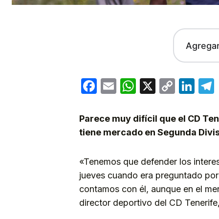
Agrega
Facebook
Email
WhatsApp
X
Copy
Lin
Link
Parece muy difícil que el CD Te
tiene mercado en Segunda Divi
«Tenemos que defender los interes
jueves cuando era preguntado por Y
contamos con él, aunque en el me
director deportivo del CD Tenerife